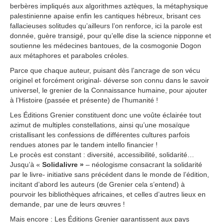
berbères impliqués aux algorithmes aztèques, la métaphysique
palestinienne apaise enfin les cantiques hébreux, brisant ces
fallacieuses solitudes qu’ailleurs l’on renforce, ici la parole est
donnée, guère transigé, pour qu’elle dise la science nipponne et
soutienne les médecines bantoues, de la cosmogonie Dogon
aux métaphores et paraboles créoles.
Parce que chaque auteur, puisant dès l’ancrage de son vécu
originel et forcément original- déverse son connu dans le savoir
universel, le grenier de la Connaissance humaine, pour ajouter
à l’Histoire (passée et présente) de l’humanité !
Les Éditions Grenier constituent donc une voûte éclairée tout
azimut de multiples constellations, ainsi qu’une mosaïque
cristallisant les confessions de différentes cultures parfois
rendues atones par le tandem intello financier !
Le procès est constant : diversité, accessibilité, solidarité…
Jusqu’à «
Solidalivre »
– néologisme consacrant la solidarité
par le livre- initiative sans précédent dans le monde de l’édition,
incitant d’abord les auteurs (de Grenier cela s’entend) à
pourvoir les bibliothèques africaines, et celles d’autres lieux en
demande, par une de leurs œuvres !
Mais encore : Les Éditions Grenier garantissent aux pays