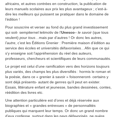
africains, et autres contrées en construction, la publication de
leurs manuels scolaires aux prix les plus avantageux ; c’est-à-
dire les meilleurs qui puissent se pratiquer dans le domaine de
l’édition !
Pour souscrire et verser au fond du plus grand investissement
qui soit- sempiternel leitmotiv de l’
Unesco
–
le savoir
(que tous
veulent)
pour tous
…mais par d’autres ! Or donc les autres,
l’autre
, c’est les Éditions Grenier : Première maison d’édition au
service des écoles et universités défavorisées…Afin que ce qui
s’y enseigne soit l’appréhension du réel des auteurs,
professeurs, chercheurs et scientifiques de leurs communautés.
Le projet est celui d’une ramification vers des horizons toujours
plus variés, des champs les plus diversifiés : hormis le roman et
la poésie, dans ce « grenier à savoir » foisonneront- certains y
sont déjà présents- autant de genres qu’il peut en exister.
Essais, littérature enfant et jeunesse, bandes dessinées, contes,
réédition des livres etc.
Une attention particulière est d’ores et déjà réservée aux
biographies et « grandes entrevues » de personnalités
publiques qui marquent leur temps. Or donc un grand nombre
d’eux confesse, surtout dans les pays défavorisés, ne guère