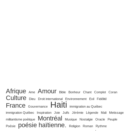
Afrique
Amour
Ame
Bible
Bonheur
Chant
Complot
Coran
Culture
Dieu
Droit international
Environnement
Exil
Fidélité
Haiti
France
Gouvernance
immigration au Québec
immigration Québec
Inspiration
Joie
Juifs
Jérémie
Légende
Mali
Metissage
Montréal
militantisme poétique
Musique
Nostalgie
Oracle
Peuple
poésie haïtienne.
Poésie
Religion
Roman
Rythme