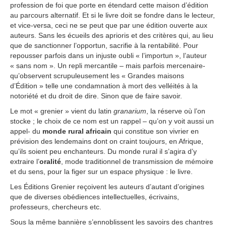
profession de foi que porte en étendard cette maison d’édition
au parcours alternatif. Et si le livre doit se fondre dans le lecteur,
et vice-versa, ceci ne se peut que par une édition ouverte aux
auteurs. Sans les écueils des aprioris et des critères qui, au lieu
que de sanctionner l’opportun, sacrifie à la rentabilité. Pour
repousser parfois dans un injuste oubli « l’importun », l’auteur
« sans nom ». Un repli mercantile – mais parfois mercenaire-
qu’observent scrupuleusement les « Grandes maisons
d’Édition » telle une condamnation à mort des velléités à la
notoriété et du droit de dire. Sinon que de faire savoir.
Le mot « grenier » vient du latin
granarium
, la réserve où l’on
stocke ; le choix de ce nom est un rappel – qu’on y voit aussi un
appel- du
monde rural africain
qui constitue son vivrier en
prévision des lendemains dont on craint toujours, en Afrique,
qu’ils soient peu enchanteurs. Du monde rural il s’agira d’y
extraire l’
oralité
, mode traditionnel de transmission de mémoire
et du sens, pour la figer sur un espace physique : le livre.
Les Éditions Grenier reçoivent les auteurs d’autant d’origines
que de diverses obédiences intellectuelles, écrivains,
professeurs, chercheurs etc.
Sous la même bannière s’ennoblissent les savoirs des chantres