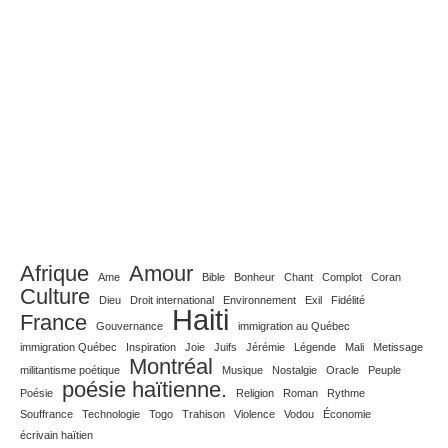
Afrique
Amour
Ame
Bible
Bonheur
Chant
Complot
Coran
Culture
Dieu
Droit international
Environnement
Exil
Fidélité
Haiti
France
Gouvernance
immigration au Québec
immigration Québec
Inspiration
Joie
Juifs
Jérémie
Légende
Mali
Metissage
Montréal
militantisme poétique
Musique
Nostalgie
Oracle
Peuple
poésie haïtienne.
Poésie
Religion
Roman
Rythme
Souffrance
Technologie
Togo
Trahison
Violence
Vodou
Économie
écrivain haïtien