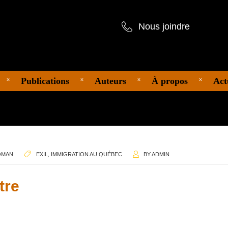
Nous joindre
Publications
Auteurs
À propos
Act
OMAN
EXIL
,
IMMIGRATION AU QUÉBEC
BY
ADMIN
tre