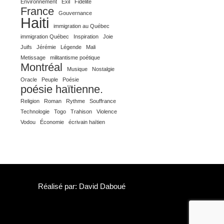
Environnement
Exil
Fidélité
France
Gouvernance
Haiti
immigration au Québec
immigration Québec
Inspiration
Joie
Juifs
Jérémie
Légende
Mali
Metissage
militantisme poétique
Montréal
Musique
Nostalgie
Oracle
Peuple
Poésie
poésie haïtienne.
Religion
Roman
Rythme
Souffrance
Technologie
Togo
Trahison
Violence
Vodou
Économie
écrivain haïtien
Réalisé par: David Daboué