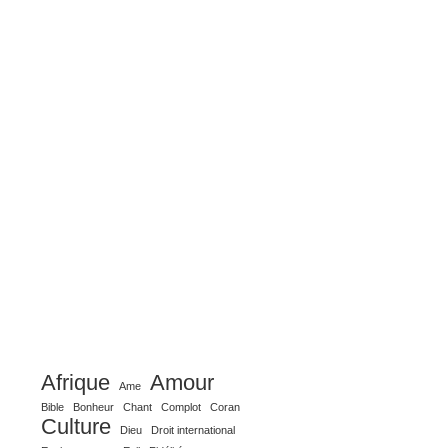
Afrique
Amour
Ame
Bible
Bonheur
Chant
Complot
Coran
Culture
Dieu
Droit international