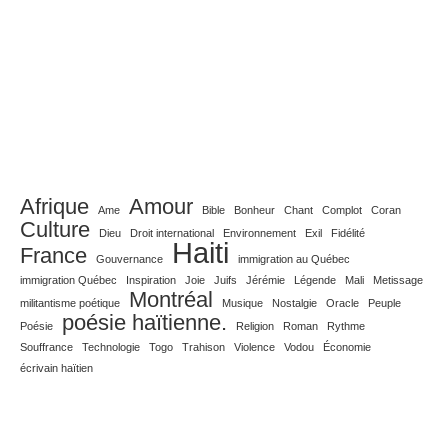
Afrique
Amour
Ame
Bible
Bonheur
Chant
Complot
Coran
Culture
Dieu
Droit international
Environnement
Exil
Fidélité
Haiti
France
Gouvernance
immigration au Québec
immigration Québec
Inspiration
Joie
Juifs
Jérémie
Légende
Mali
Metissage
Montréal
militantisme poétique
Musique
Nostalgie
Oracle
Peuple
poésie haïtienne.
Poésie
Religion
Roman
Rythme
Souffrance
Technologie
Togo
Trahison
Violence
Vodou
Économie
écrivain haïtien