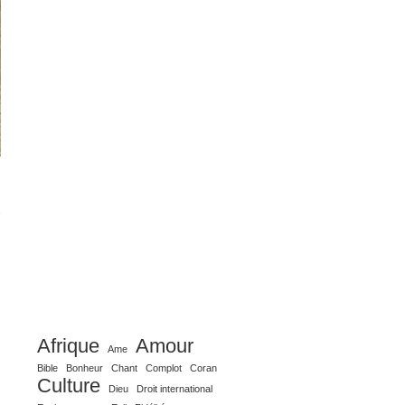
Afrique
Amour
Ame
Bible
Bonheur
Chant
Complot
Coran
Culture
Dieu
Droit international