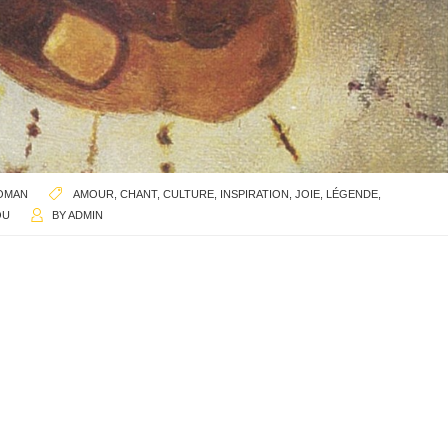
OMAN
AMOUR
,
CHANT
,
CULTURE
,
INSPIRATION
,
JOIE
,
LÉGENDE
,
OU
BY
ADMIN