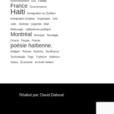
Environnement
Exil
Fidélité
France
Gouvernance
Haiti
immigration au Québec
immigration Québec
Inspiration
Joie
Juifs
Jérémie
Légende
Mali
Metissage
militantisme poétique
Montréal
Musique
Nostalgie
Oracle
Peuple
Poésie
poésie haïtienne.
Religion
Roman
Rythme
Souffrance
Technologie
Togo
Trahison
Violence
Vodou
Économie
écrivain haïtien
Réalisé par: David Daboué