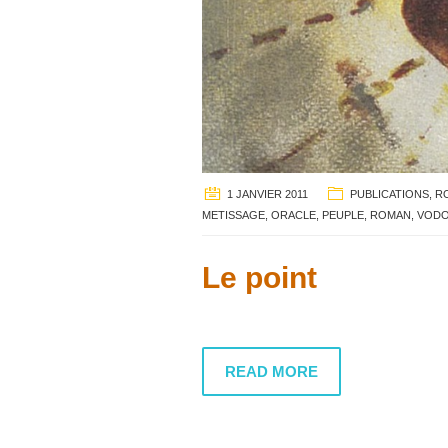
1 JANVIER 2011
PUBLICATIONS
,
R
METISSAGE
,
ORACLE
,
PEUPLE
,
ROMAN
,
VOD
Le point
READ MORE