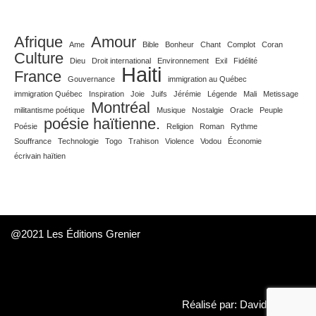
Afrique
Amour
Ame
Bible
Bonheur
Chant
Complot
Coran
Culture
Dieu
Droit international
Environnement
Exil
Fidélité
Haiti
France
Gouvernance
immigration au Québec
immigration Québec
Inspiration
Joie
Juifs
Jérémie
Légende
Mali
Metissage
Montréal
militantisme poétique
Musique
Nostalgie
Oracle
Peuple
poésie haïtienne.
Poésie
Religion
Roman
Rythme
Souffrance
Technologie
Togo
Trahison
Violence
Vodou
Économie
écrivain haïtien
@2021 Les Éditions Grenier
Réalisé par: David Daboué