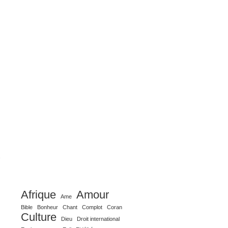
Afrique
Amour
Ame
Bible
Bonheur
Chant
Complot
Coran
Culture
Dieu
Droit international