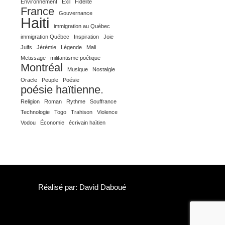
Environnement
Exil
Fidélité
France
Gouvernance
Haiti
immigration au Québec
immigration Québec
Inspiration
Joie
Juifs
Jérémie
Légende
Mali
Metissage
militantisme poétique
Montréal
Musique
Nostalgie
Oracle
Peuple
Poésie
poésie haïtienne.
Religion
Roman
Rythme
Souffrance
Technologie
Togo
Trahison
Violence
Vodou
Économie
écrivain haïtien
Réalisé par: David Daboué