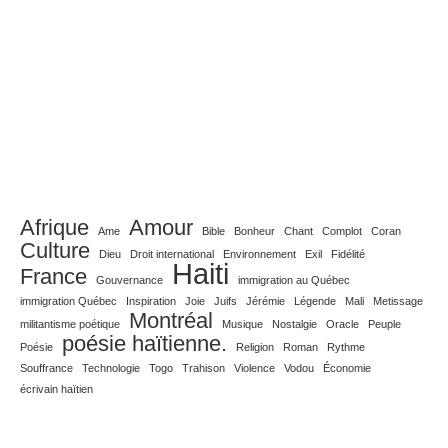
Afrique
Amour
Ame
Bible
Bonheur
Chant
Complot
Coran
Culture
Dieu
Droit international
Environnement
Exil
Fidélité
Haiti
France
Gouvernance
immigration au Québec
immigration Québec
Inspiration
Joie
Juifs
Jérémie
Légende
Mali
Metissage
Montréal
militantisme poétique
Musique
Nostalgie
Oracle
Peuple
poésie haïtienne.
Poésie
Religion
Roman
Rythme
Souffrance
Technologie
Togo
Trahison
Violence
Vodou
Économie
écrivain haïtien