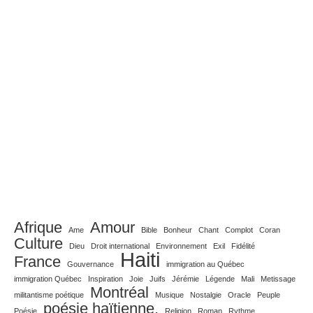
Afrique
Amour
Ame
Bible
Bonheur
Chant
Complot
Coran
Culture
Dieu
Droit international
Environnement
Exil
Fidélité
Haiti
France
Gouvernance
immigration au Québec
immigration Québec
Inspiration
Joie
Juifs
Jérémie
Légende
Mali
Metissage
Montréal
militantisme poétique
Musique
Nostalgie
Oracle
Peuple
poésie haïtienne.
Poésie
Religion
Roman
Rythme