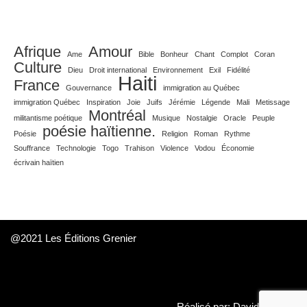
Afrique
Amour
Ame
Bible
Bonheur
Chant
Complot
Coran
Culture
Dieu
Droit international
Environnement
Exil
Fidélité
Haiti
France
Gouvernance
immigration au Québec
immigration Québec
Inspiration
Joie
Juifs
Jérémie
Légende
Mali
Metissage
Montréal
militantisme poétique
Musique
Nostalgie
Oracle
Peuple
poésie haïtienne.
Poésie
Religion
Roman
Rythme
Souffrance
Technologie
Togo
Trahison
Violence
Vodou
Économie
écrivain haïtien
@2021 Les Éditions Grenier
Réalisé par: David Daboué