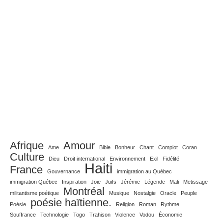
Afrique
Amour
Ame
Bible
Bonheur
Chant
Complot
Coran
Culture
Dieu
Droit international
Environnement
Exil
Fidélité
Haiti
France
Gouvernance
immigration au Québec
immigration Québec
Inspiration
Joie
Juifs
Jérémie
Légende
Mali
Metissage
Montréal
militantisme poétique
Musique
Nostalgie
Oracle
Peuple
poésie haïtienne.
Poésie
Religion
Roman
Rythme
Souffrance
Technologie
Togo
Trahison
Violence
Vodou
Économie