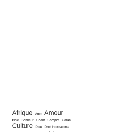
Afrique
Amour
Ame
Bible
Bonheur
Chant
Complot
Coran
Culture
Dieu
Droit international