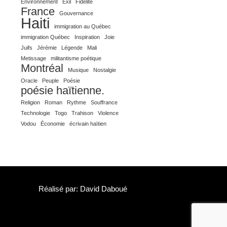
Environnement
Exil
Fidélité
France
Gouvernance
Haiti
immigration au Québec
immigration Québec
Inspiration
Joie
Juifs
Jérémie
Légende
Mali
Metissage
militantisme poétique
Montréal
Musique
Nostalgie
Oracle
Peuple
Poésie
poésie haïtienne.
Religion
Roman
Rythme
Souffrance
Technologie
Togo
Trahison
Violence
Vodou
Économie
écrivain haïtien
Réalisé par: David Daboué