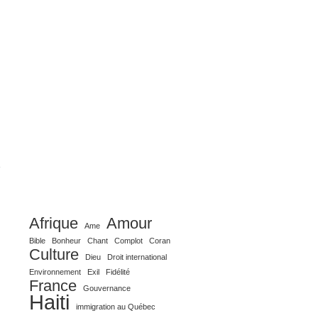
Afrique
Amour
Ame
Bible
Bonheur
Chant
Complot
Coran
Culture
Dieu
Droit international
Environnement
Exil
Fidélité
France
Gouvernance
Haiti
immigration au Québec