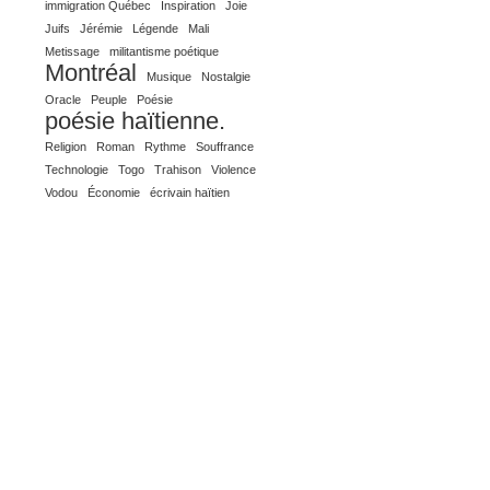
immigration Québec
Inspiration
Joie
Juifs
Jérémie
Légende
Mali
Metissage
militantisme poétique
Montréal
Musique
Nostalgie
Oracle
Peuple
Poésie
poésie haïtienne.
Religion
Roman
Rythme
Souffrance
Technologie
Togo
Trahison
Violence
Vodou
Économie
écrivain haïtien